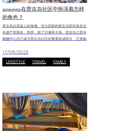
Jungceylon在普吉岛社区中扮演着怎样
的角色？
普吉岛以其迷人的海滩、活力四射的夜生活和丰富的文
化遗产而闻名。然而，除了沙滩和大海，普吉岛江西冷
购物中心也已成为普吉岛社区的重要组成部分，它将购
物、娱乐和泰国传统融为一体，打造了一个充满活力的
目的地，将当地居民和游客聚集在一起。江西冷购物中
17/09/2025
心拥有众多商店、餐厅和娱乐场所，为普吉岛增添了活
LIFESTYLE
TRAVEL
FAMILY
力和激情。 该购物中心还通过举办各种节日、文化活动
和社区聚会，促进人们的交流互动。它为传统表演、庆
祝活动和展现普吉岛文化的特色活动提供了场所。 通过
举办盛大的泼水节庆祝活动、