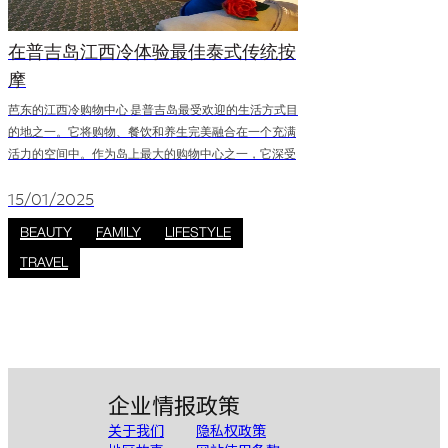
在普吉岛江西冷体验最佳泰式传统按
摩
芭东的江西冷购物中心 是普吉岛最受欢迎的生活方式目
的地之一。它将购物、餐饮和养生完美融合在一个充满
活力的空间中。作为岛上最大的购物中心之一，它深受
当地人和游客的喜爱，为游客提供便捷和多样化的选
择。在普吉岛，体验一次正宗的泰式按摩是必不可少的
15/01/2025
——它不仅令人放松，价格实惠，更是体验泰国文化的
BEAUTY
FAMILY
LIFESTYLE
绝佳方式。Jungceylon拥有技艺精湛的按摩师和现代化的
TRAVEL
舒适设施，是您在芭东游玩一天后放松身心、享受正宗
养生体验的理想场所。 JUNGCEYLON购物中心顶级按摩店
企业情报
政策
关于我们
隐私权政策