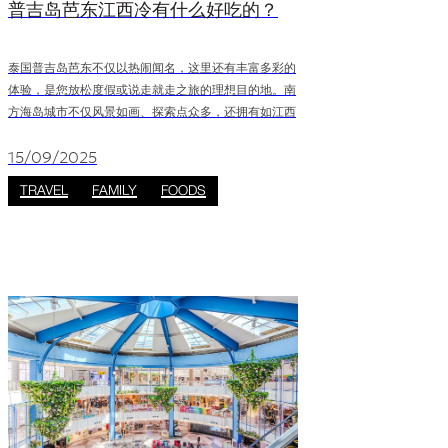
普吉岛芭东江西冷有什么好吃的？
泰国普吉岛芭东不仅以热闹闻名，这里还有丰富多彩的
体验，是您放松度假或说走就走之旅的理想目的地。南
方海岛城市不仅风景如画、探索点众多，还拥有如江西
冷购物中心这样令人惊叹的商场。 Image credit from Phuket101
位于芭东江西冷购物中心共分为四大区域：The Jungle
15/09/2025
区、The Bay区、The Botanica区 和 The Garden区，完美融合了购
TRAVEL
FAMILY
FOODS
物与休闲的体验。餐饮选择从美食集市里的泰式及各地
特色料理，到遍布