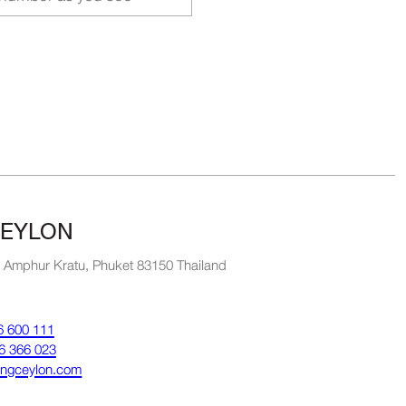
EYLON
, Amphur Kratu, Phuket 83150 Thailand
6 600 111
6 366 023
ungceylon.com