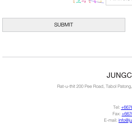
SUBMIT
JUNGC
Rat-u-thit 200 Pee Road, Tabol Patong
Tel:
+667
Fax:
+667
E-mail:
info@j