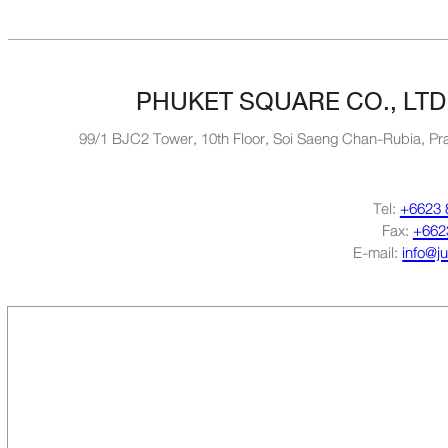
PHUKET SQUARE CO., LTD
99/1 BJC2 Tower, 10th Floor, Soi Saeng Chan-Rubia, Pra
Tel:
+6623 
Fax:
+662
E-mail:
info@j