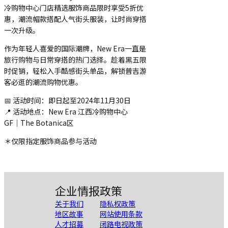
冷购物中心门店精选服饰商品限时享受5折优
惠，潮流帽款搭配人气街头服装，让时尚穿搭
一次升级。
作为年轻人喜爱的国际潮牌，New Era一直是
旅行购物与日常穿搭的热门选择。趁着黑五限
时促销，轻松入手酷感街头单品，解锁普吉游
客必逛的潮流购物优惠。
📅 活动时间：即日起至2024年11月30日
📍 活动地点：
New Era
江西冷购物中心
GF｜The Botanica区
＊仅限指定服饰商品参与活动
企业情报
政策
关于我们
隐私权政策
地区故事
网站使用条款
人才招募
闭路电视政策