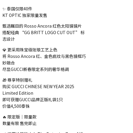
✨ 泰国仅限40件
KT OPTIC 独家限量发售
甄选瞩目的 Rosso Ancora 红色太阳镜镜片
搭配经典 “GG BRITT LOGO CUT OUT” 标
志设计
💎 更采用珠宝级珐琅工艺上色
将 Rosso Ancora 红、金色底纹与黑色镜框巧
妙融合
尽显GUCCI新春限定系列的奢华格调
🎁 尊享特别赠礼
购买 GUCCI CHINESE NEW YEAR 2025
Limited Edition
即可获赠GUCCI品牌正版礼袋1只
价值4,500泰铢
🔥 限定版｜限量款
数量有限 售完即止