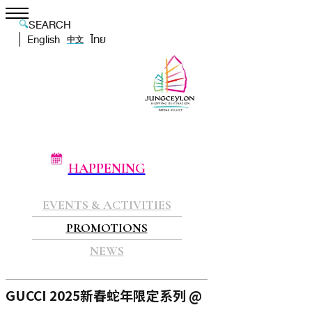
SEARCH
English
ไทย
中文
HAPPENING
EVENTS & ACTIVITIES
PROMOTIONS
NEWS
GUCCI 2025新春蛇年限定系列 @