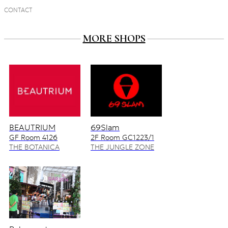
CONTACT
MORE SHOPS
BEAUTRIUM
69Slam
GF Room 4126
2F Room GC1223/1
4128/2
THE BOTANICA
THE JUNGLE ZONE
ZONE