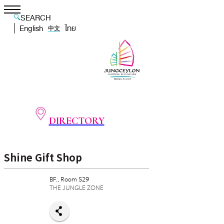
SEARCH
English
ไทย
中文
DIRECTORY
Shine Gift Shop
BF., Room S29
THE JUNGLE ZONE