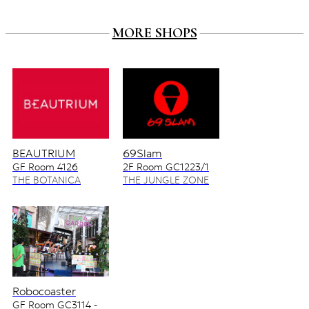
MORE SHOPS
BEAUTRIUM
69Slam
GF Room 4126
2F Room GC1223/1
4128/2
THE BOTANICA
THE JUNGLE ZONE
ZONE
Robocoaster
GF Room GC3114 -