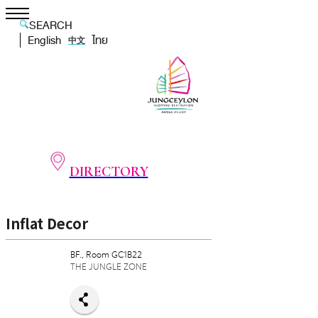
SEARCH
English
ไทย
中文
DIRECTORY
Inflat Decor
BF., Room GC1B22
THE JUNGLE ZONE