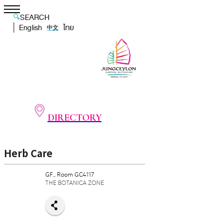
SEARCH
English
ไทย
中文
DIRECTORY
Herb Care
GF., Room GC4117
THE BOTANICA ZONE