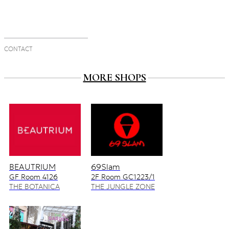
CONTACT
MORE SHOPS
BEAUTRIUM
69Slam
GF Room 4126
2F Room GC1223/1
4128/2
THE BOTANICA
THE JUNGLE ZONE
ZONE