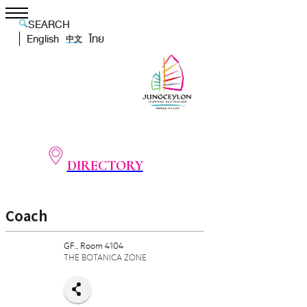
SEARCH
English
ไทย
中文
DIRECTORY
Coach
GF., Room 4104
THE BOTANICA ZONE