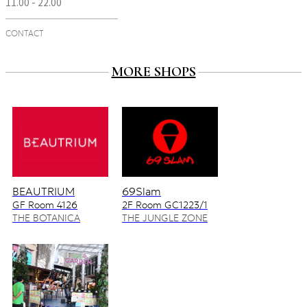
11.00 - 22.00
CONTACT
MORE SHOPS
BEAUTRIUM
69Slam
GF Room 4126
2F Room GC1223/1
4128/2
THE BOTANICA
THE JUNGLE ZONE
ZONE