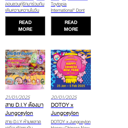
ลอนชวนคู่รักมาร่วมกัน
Toytopia
2025
เติมความหวานในวัน
International" Dont
วาเลนไทน์ ใน
Miss Out! The first-
READ
READ
บรรยากาศการตกแต่ง
ever International Art
ที่แสนหวานของดอกไม้
MORE
Toys Festival in
MORE
และหัวใจดอกกุหลาบทั่ว
Southern Thailand!
ทั้งศูนย์การค้าฯ Live
Meet renowned Art
Band Phuket เติมเต็ม
Toy artists from
ความสุขด้วยบทเพลง
Thailand and abroad,
รักสุดโรแมนติก 13 -
showcasing their
14 กุมภาพันธ์ 25
latest creations. What
21/01/2025
20/01/2025
สาย D.I.Y ต้องมา
DOTOY x
Jungceylon
Jungceylon
Phuket Toytopia
Happy Chinese
สาย D.I.Y ห้ามพลาด
DOTOY x Jungceylon
เตรียมตัวพบกับ
Happy Chinese New