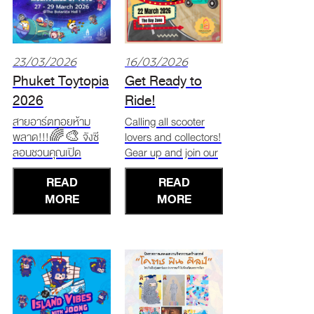
23/03/2026
16/03/2026
Phuket Toytopia
Get Ready to
2026
Ride!
Jungceylon
สายอาร์ตทอยห้าม
Calling all scooter
พลาด!!!🌈🎨 จังซี
lovers and collectors!
Summer Vespa
ลอนชวนคุณเปิด
Gear up and join our
Party 2026
ประสบการณ์ความสนุก
high-energy summer
READ
READ
ทะลุมิติ กับงาน Phuket
party in the heart of
Toytopia
MORE
Patong. Whether you
MORE
International:
are a local rider or on
Multiverse of Toys🧸
a Phuket vacation,
✨ 📅27 – 29 มีนาคม
this is the most stylish
2026 📍The
way to celebrate the
Botanica Hall 1
season at Jungceylo
เตรียมตัวพบกับ
✨อาร์ตทอยจากศิลปิน