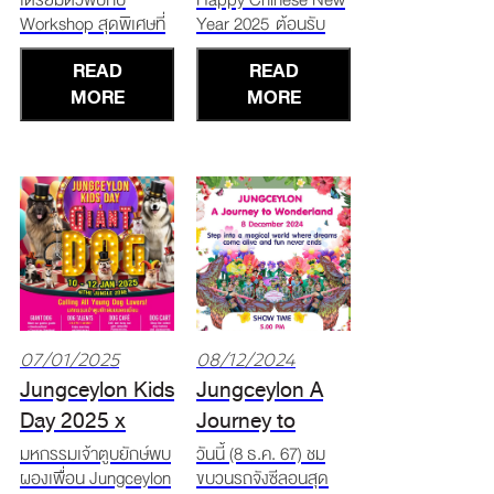
New Year 2025
Workshop สุดพิเศษที่
Year 2025 ต้อนรับ
ให้คุณออกแบบและ
เทศกาลตรุษจีนสุด
READ
READ
สร้างสรรค์พวงกุญแจ
พิเศษและน่ารักยิ่งกว่า
ART TOYS ในแบบฉบับ
MORE
ทุกปีที่จังซีลอน! Lucky
MORE
ของตัวเอง ในงาน
Magic Ball 25
Phuket Toytopia ไม่ว่า
มกราคม – 5
จะเป็นไอเทมคิ้วท์ ๆ หรือ
กุมภาพันธ์ 2568 ช้อป
ลวดลายที่สะท้อนตัวตน
ครบ 3,000 บาท ขึ้นไป*
ของคุณ งานนี้คุณ
นำใบเสร็จมาสนุกต่อกับ
สามารถปลดปล่อย
LUCKY Magic Ball
ความครีเอท
Game
07/01/2025
08/12/2024
Jungceylon Kids
Jungceylon A
Day 2025 x
Journey to
Giant Dog 10 -
Wonderland
มหกรรมเจ้าตูบยักษ์พบ
วันนี้ (8 ธ.ค. 67) ชม
ผองเพื่อน Jungceylon
ขบวนรถจังซีลอนสุด
12 มกราคม