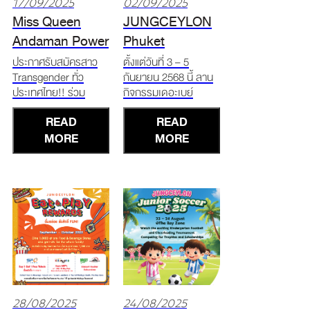
17/09/2025
02/09/2025
Miss Queen
JUNGCEYLON
Andaman Power
Phuket
2025 เปิดรับ
Experience Days
ประกาศรับสมัครสาว
ตั้งแต่วันที่ 3 – 5
Transgender ทั่ว
กันยายน 2568 นี้ ลาน
สมัครแล้ว
2025
ประเทศไทย!! ร่วม
กิจกรรมเดอะเบย์
ประกวด Miss Queen
Adventure | Wellness
READ
READ
Andaman Power
| Fun ครบจบในที่เดียว!
2025 ฉลองครบรอบ
MORE
* ช้อปแพ็กเกจท่องเที่ยว
MORE
10 ปี "Beyond Beauty
สุดคุ้มจากเหล่าผู้
, Embracing All
ประกอบการจังหวัด
Genders" ชิงเงิน
ภูเก็ต * สนุกกับการ
รางวัลรวมมูลค่ากว่า
แสดงสดตั้งแต่เวลา
100,000 บาท* รับ
16.00 น. เป็นต้นไป *
สมัครเพียง 20 ท่าน
รับฟรี!
เท่านั้น! วั
28/08/2025
24/08/2025