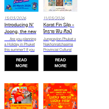
และร้านค้าอาร์ตทอย
✨นิท
13/03/2026
11/03/2026
Introducing N'
Korat Fin Silp -
Joong, the new
โคราช ฟิน ศิลป์
art toy mascot
Are you planning
Jungceylon Phuket x
a Holiday in Phuket
Nakhonratchasima
for the summer
this summer? If you
Provincial Cultural
vacation |
are looking for a fun,
Office with K-BATTLE
Jungceylon
READ
READ
family-friendly
present "Korat Fin
activity, you need to
MORE
Silp - โคราช ฟิน ศิลป์"
MORE
meet the island's
Korat Art Exhibition
newest resident!
🎨✨ Experience
This summer
the vibrant Korat art
vacation, Jungceylon
community right here
shopping mall is
in Phuket! FREE
proudly introducing
ENTRY Explore 30
N' Joon