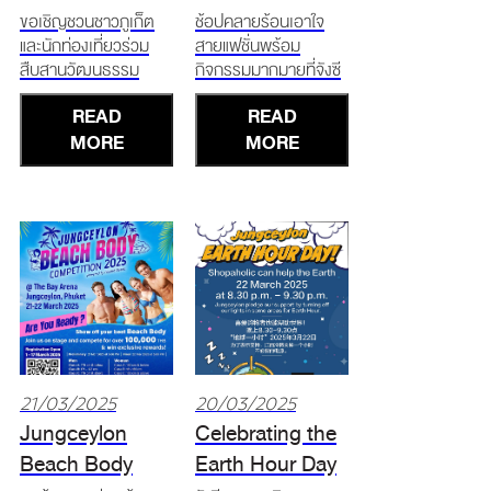
SUMMER
ขอเชิญชวนชาวภูเก็ต
ช้อปคลายร้อนเอาใจ
และนักท่องเที่ยวร่วม
สายแฟชั่นพร้อม
สืบสานวัฒนธรรม
กิจกรรมมากมายที่จังซี
ประเพณีไทยอันงดงาม
ลอน! มอบส่วนลด
READ
READ
เนื่องในเทศกาลมหา
พิเศษสูงสุด 70%
สงกรานต์และสัมผัส
MORE
Summer Spin 20
MORE
ประสบการณ์ความ
มีนาคม – 6 เมษายน
บันเทิงมากมาย!!
2568 ช้อปครบ 3,000
Happy Songkran
บาท ขึ้นไป* นำใบเสร็จ
Festival 13 เมษายน
มาสนุกต่อกับ Summer
2568 12.00 / 13.30 /
Spin Game แลกรับ
15.00 / 16.30 น. สาด
ฟรี! Jungceylon
ความมันส์แบบจัดเ
Collections สุด
21/03/2025
20/03/2025
Jungceylon
Celebrating the
Beach Body
Earth Hour Day