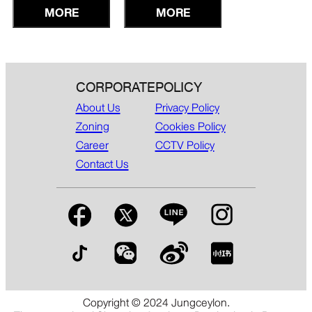
ทะเล ที่ถ่ายทอดเรื่อง
MORE
สุดชิค กับ "LOVE
MORE
ราวของท้องทะเลผ่าน
BOX" 📍ณ โซนเดอะ
งานศิลป์สุดสร้างสรรค์
การ์เด้น จังซีลอน ภูเก็ต
🐋♻️ 📌เพียงโพสต์
🩷Sweet Love Song:
ภาพคู่กับผลงานตกแต่ง
Violin Solo 📅14 – 15
CORPORATE
POLICY
ในจังซีลอน ติดแฮชแท็ก
กุมภาพันธ์ 2569 ดื่มด่ำ
#JungceylonEcoWonderla
ไปกับบรรยากาศ
About Us
Privacy Policy
วาเลนไทน์อันแสนหวา
Zoning
Cookies Policy
Career
CCTV Policy
Contact Us
Copyright © 2024 Jungceylon.