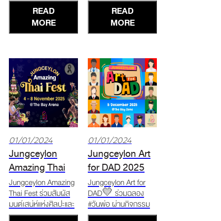
ความสนุกสนานและ
The Bay Zone ชมการ
READ
READ
ความบันเทิงอีก
แสดงตำนานลอยกระทง
มากมาย! . Unbox
MORE
ท้าวศรีจุฬาลักษ์ เวลา
MORE
Santas Treasure 20
16.00 และ 19.00 น.
ธ.ค. 67 – 1 ม.ค. 68
การสาธิตการทำกระทง
ช้อปครบ 3,000 บาท*
แบบไทย ตั้งแต่เวลา
ขึ้นไป นำใบเสร็จมาสนุก
11.00 - 18.00 น. พิเศษ
ต่อกับ Bubble Game
เมื่อช้อปครบ 1,000
ลุ้นรับ Angle Boy -
บาท
DOTOY Limited
01/01/2024
01/01/2024
Jungceylon
Jungceylon Art
Amazing Thai
for DAD 2025
Fest 2025
Jungceylon Amazing
Jungceylon Art for
Thai Fest ร่วมสัมผัส
DAD💛 ร่วมฉลอง
มนต์เสน่ห์แห่งศิลปะและ
#วันพ่อ ผ่านกิจกรรม
วัฒนธรรมไทยใกล้ชิด
"Love Letters to Dad"