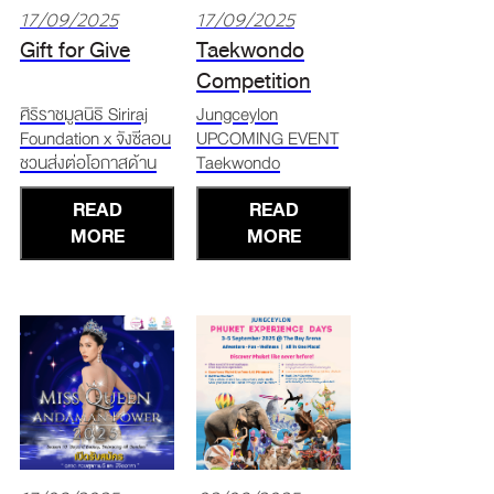
17/09/2025
17/09/2025
Gift for Give
Taekwondo
Competition
"AIR SEA LAND
ศิริราชมูลนิธิ Siriraj
Jungceylon
Foundation x จังซีลอน
UPCOMING EVENT
PHUKET 2025"
ชวนส่งต่อโอกาสด้าน
Taekwondo
การมองเห็นช่วย
Competition "AIR
READ
READ
"กองทุนผู้ป่วยสายตา
SEA LAND PHUKET
เลือนราง" * ทุกยอด
MORE
2025" Cheer on
MORE
บริจาค 3,500 บาท รับ
skilled Taekwondo
ฟรี! อาร์ตทอย
athletes battle it out
JUNGCEYLON x
at Jungceylon! 15 -
DOTOY "The Gift of
16 Mar 2025 11.00
Love" * รุ่นลิมิเต็ด
AM onwards The
สีชมพูพิเศษ จากศิลปิน
Botanica Hall 2
เกา