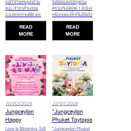
Competition
ขอท้าทายหนุ่มกล้าม
จังซีลอนขอเชิญชวน
แน่น สาวกล้ามสวย
#ร่วมกันปิดไฟ 1 ชั่วโมง
2025
ร่วมโชว์ความฟิต และ
หรือถอดปลั๊กที่ไม่ใช้แล้ว
ความเซ็กซี่ ชิงเงินรางวัล
เพื่อลดการใช้พลังงาน
READ
READ
กว่า 100,000 บาท
ในโอกาส Earth Hour
พร้อมของรางวัล
MORE
2025 22 มีนาคม 2568
MORE
มากมาย!! สนใจสมัคร
เวลา 20.30 น. ถึง
ได้ที่ * Fitness Center
21.30 น.
ในภูเก็ตใกล้คุณ! * บูธ
Tourist Privilege โซน
เดอะเบย์ ณ ศูนย์การค้า
จังซี
10/02/2025
22/01/2025
Jungceylon
"Jungceylon
Happy
Phuket Toytopia
Valentine's Day
International"
Love is Blooming จังซี
"Jungceylon Phuket