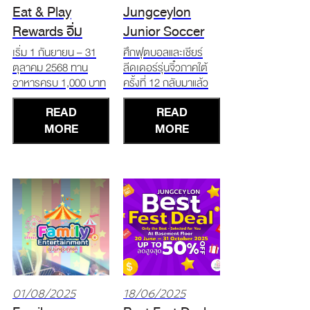
Eat & Play
Jungceylon
Rewards อิ่ม
Junior Soccer
อร่อย รับสิทธิ์
2025
เริ่ม 1 กันยายน – 31
ศึกฟุตบอลและเชียร์
ตุลาคม 2568 ทาน
ลีดเดอร์รุ่นจิ๋วภาคใต้
FUN
อาหารครบ 1,000 บาท
ครั้งที่ 12 กลับมาแล้ว
จากร้านอาหารและ
วว Jungceylon Junior
READ
READ
เครื่องดื่มในจังซีลอน รับ
Soccer 2025 ชิงถ้วย
สิทธิ์ความสนุกทั้ง
MORE
พร้อมทุนการศึกษารวม
MORE
ครอบครัว!!! * SF
กว่า 100,000 บาท! 23
Cinema ตั๋วหนังซื้อ 1
– 24 สิงหาคม 2568
แถม 1 * Kidzooona รับ
ลานกิจกรรม The Bay
ส่วนลด 50% ตั๋ว All
Arena ศูนย์การค้าจังซี
Day Pass สำหรับเด็ก
ลอน ป่าตอง ภูเก็ต
1 คน
01/08/2025
18/06/2025