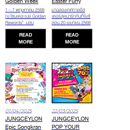
Golden Week
Easter Furry
Celebration
Friends!
1 – 7 พฤษภาคม 2568
มาฉลองเทศกาลอีส
ณ โซนเดอะเบย์ Golden
เตอร์สุดน่ารักกันที่จังซี
Rewords* มอบ
ลอน 20 เมษายน 2568
ส่วนลดพิเศษตั้งแต่ 10
ณ โซนเดอะเบย์ Bunny
READ
READ
- 70% * ช้อปครบ
& Egg Parade รอบ
3,000 บาท รับฟรี
MORE
14.00 น. และ 16.00 น.
MORE
‘กระเป๋าสานสุดคิวท์’ *
สนุกกับพาเหรด Bunny
ช้อปครบ 5,000 บาท
& Eggy Parade ตามไป
รับฟรี ‘กางเกงเรือจังซี
แชะภาพสุดคิวท์ได้เลย!
ลอน’ สุดเอ็กซ์คลูซีฟ
Bunny Face Painting
Enjoy 5 Night
ตั้งแต่ 14.00 น.
01/04/2025
22/03/2025
JUNGCEYLON
JUNGCEYLON
Epic Songkran
POP YOUR