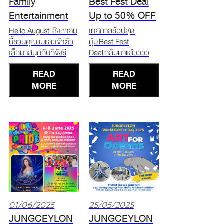
Family
Best Fest Deal
Entertainment
Up to 50% OFF
Zone
Hello August สิงหาคม
เทศกาลช้อปสุด
นี้ชวนคุณแม่และเจ้าตัว
คุ้ม Best Fest
เล็กมาสนุกกันที่จังซี
Deal กลับมาแล้วววว
ลอน! ต้อนรับวันแม่แห่ง
ลดสูงสุด 50% สินค้า
READ
READ
ชาติ พาครอบครัวมาส
ไทยแท้ อาหาร ของฝาก
นุกด้วยกันในโซน
MORE
นวด สปา และเครื่อง
MORE
Family Entertainment
สำอาง ชั้นใต้ดิน โซน
ศูนย์การค้าจังซีลอน ชั้น
เดอะจังเกิ้ล ศูนย์การค้า
3 โซน The Botanica *
จังซีลอน 20 มิถุนายน -
Froggy’s Fun Park –
31 ตุลาคม 2568 ช้อป
แทรมโพลีนขนาดใหญ่
ครบแลกคุ้ม* * ช้อป
1,000฿ ร
01/06/2025
25/05/2025
JUNGCEYLON
JUNGCEYLON