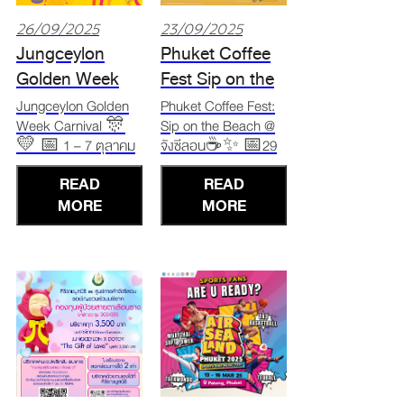
26/09/2025
23/09/2025
Jungceylon
Phuket Coffee
Golden Week
Fest Sip on the
Carnival
Beach
Jungceylon Golden
Phuket Coffee Fest:
Week Carnival 🎊
Sip on the Beach @
💛 📅 1 – 7 ตุลาคม
จังซีลอน☕✨ 📅29
2568 📍ณ โซนเดอะ
กันยายน – 1 ตุลาคม
READ
READ
เบย์ มอบส่วนลดพิเศษ
2568 📍ลาน The Bay
สูงสุดถึง 70% 📌ช้อป
MORE
Arena ศูนย์การค้าจังซี
MORE
ครบ 3,000 บาท รับฟรี
ลอน ป่าตอง อิ่มอร่อย
‘กระเป๋าสานสุดคิวท์’
ไปกับ กาแฟ เบเกอรี่ และ
📍แลกรับของที่ระลึก
เครื่องดื่มจากคาเฟ่ดัง
ได้ที่บูธ Tourist
ตลอด 3 วันเต็ม 🎶ฟัง
Privilege โซนเดอะเบย์
ดนตรีสดทุกวัน เวลา
#GoldenWeekCarnival
15.00 น. แ
#Gol