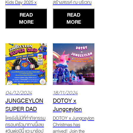
Kids Day 2025 x
สร้างสรรค์ ณ บริเวณ
2568
Giant Dog 10 - 12
หาดป่าตอง และการ
READ
READ
มกราคม 2568 โซนเดอะ
แสดงสุดยิ่งใหญ่ “A
จังเกิ้ล จังซีลอน พบกับ
MORE
Journey to
MORE
ไฮไลท์ของงานกับเจ้าตูบ
Wonderland” ที่จะพา
ยักษ์ใจดี นิวฟาวด์
ทุกท่านเดินทางสู่ดิน
แลนด์
แดนมหัศจรรย์แห่งความ
#Newfoundland คอเค
ฝัน เวลา 17.00 น ณ
เซียน เชพเพิร์ด
หาดป่าตอง เวลา 20.00
#CaucasianShepherd
น. และ 21.00 ณ ลาน
อลา
The Bay
04/12/2024
18/11/2024
JUNGCEYLON
DOTOY x
SUPER DAD
Jungceylon
Christmas has
ใครยังไม่มีที่ทำกิจกรรม
DOTOY x Jungceylon
ครอบครัวมาทางนี้เลย
Christmas has
arrived!
#วันพ่อปีนี้ แวะมาช้อป
arrived! Join the