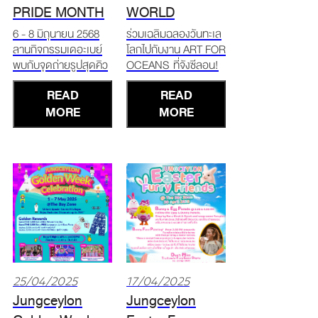
PRIDE MONTH
WORLD
2025
OCEANS DAY
6 - 8 มิถุนายน 2568
ร่วมเฉลิมฉลองวันทะเล
ลานกิจกรรมเดอะเบย์
โลกไปกับงาน ART FOR
2025
พบกับจุดถ่ายรูปสุดคิว
OCEANS ที่จังซีลอน!
ท์และบรรยากาศเฉลิม
26 พฤษภาคม – 8
READ
READ
ฉลองสุดปัง! Miss
มิถุนายน 2568 ณ โซน
Queen Andaman
MORE
เดอะเบย์ Saving
MORE
Power Contest 2025
Dugongs from Plastic
6 มิถุนายน เวลา 17.00
Pollution Exhibition
น. ห้ามพลาดโมเม้นต์มง
ชมผลงานศิลปะจากขยะ
ลง! เฟ้นหาไข่มุกสีรุ้ง
รีไซเคิลสะท้อนผลกระ
แห่งอันดามันคนที่ 10
ทบของขยะทะเลต่อ
Phu
พะยูน พร้อมเรียนรู้แล
25/04/2025
17/04/2025
Jungceylon
Jungceylon