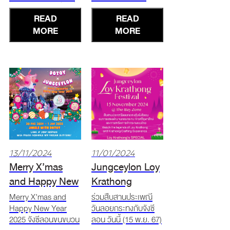
ปิ้งและพาพ่อมาเที่ยวที่
holiday with magic
READ
READ
จังซีลอน! 5 Dec 2024
and Angel Boy.
The Bay Zone พร้อม
MORE
Come capture the
MORE
ทำกิจกรรมสุดพิเศษ
moment, share the
บอกรักพ่อผ่าน
joy, and celebrate
กิจกรรม Workshop “I
this festive together!
love DAD” ระบาย
NOW - 5 Jan 2025
สีหน้ากากซูเปอร์ฮีโร่
Jungceylon, Patong
เพื่อมอ
Phuket
13/11/2024
11/01/2024
Merry X’mas
Jungceylon Loy
and Happy New
Krathong
Year 2025
Festival
Merry X’mas and
ร่วมสืบสานประเพณี
Happy New Year
วันลอยกระทงกับจังซี
2025 จังซีลอนขนขบวน
ลอน วันนี้ (15 พ.ย. 67)