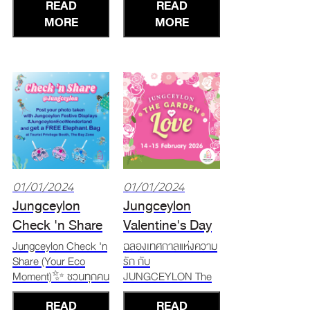
READ
READ
กว่าที่เคย! 📅4 – 8
ชวนน้องๆ มาระบายสี
พฤศจิกายน 2568 📍
MORE
ตัวอักษร D-A-D ส่ง
MORE
ณ ลานกิจกรรมเดอะ
ความรักถึงฮีโร่ของ
เบย์ 🥊ชมการแสดง
ครอบครัวที่จังซีลอน!
ศิลปะแม่ไม้มวยไทยทุก
📅5 ธันวาคม 2568
วัน เวลา 17.00 น.
📍ลานกิจกรรม The
เป็นต้นไป ร่วมสนุกกับ
Bay
เวิร์กช็อปงานฝีมือไทยสุ
01/01/2024
01/01/2024
Jungceylon
Jungceylon
Check 'n Share
Valentine's Day
(Your Eco
2026: The
Jungceylon Check 'n
ฉลองเทศกาลแห่งความ
Share (Your Eco
รัก กับ
Moment)
Garden of Love
Moment)✨ ชวนทุกคน
JUNGCEYLON The
มาถ่ายรูปกับ ผลงาน
Garden of Love เสิร์ฟ
READ
READ
ศิลปะอัพไซเคิลจากขยะ
ความฟินชวนถ่ายภาพ