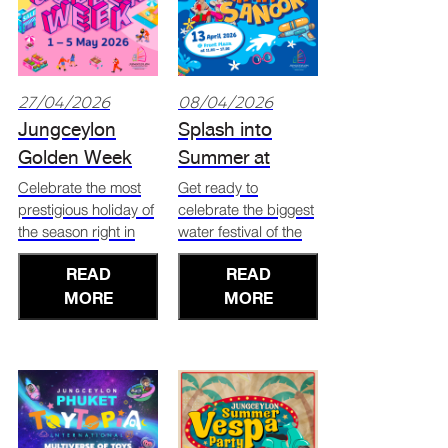
27/04/2026
08/04/2026
Jungceylon
Splash into
Golden Week
Summer at
2026
JUNGCEYLON
Celebrate the most
Get ready to
prestigious holiday of
celebrate the biggest
SONGKRAN
the season right in
water festival of the
MAHA SANOOK
the heart of Patong!
year right in the heart
READ
READ
This May, Jungceylon
of Patong! This April,
Shopping Center is
MORE
Jungceylon Shopping
MORE
transforming into a
Mall is transforming
premier destination
into the ultimate
for travelers and
holiday destination
locals alike with our
with the Songkran
exclusive Golden
Maha Sanook (Great
Week celebrat
Fun) festival