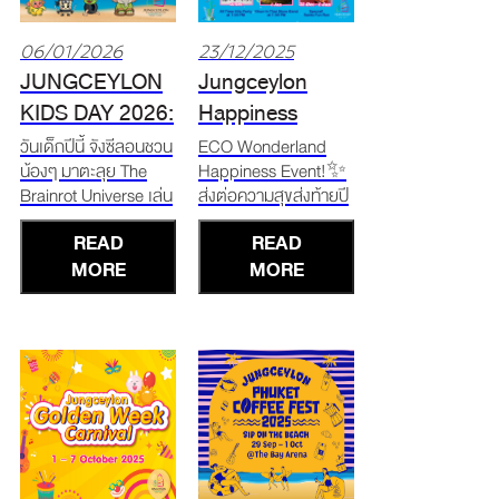
06/01/2026
23/12/2025
JUNGCEYLON
Jungceylon
KIDS DAY 2026:
Happiness
The Brainrot
Event
วันเด็กปีนี้ จังซีลอนชวน
ECO Wonderland
น้องๆ มาตะลุย The
Happiness Event!✨
Universe
Brainrot Universe เล่น
ส่งต่อความสุขส่งท้ายปี
เกม Brainrot Quest
กับขบวนความสนุกและ
READ
READ
ร่วมเวิร์กชอป และรับ
กิจกรรมพิเศษมากมาย
ของรางวัลตลอดทั้งวัน
MORE
ที่จังซีลอน 💖 . 🎅
MORE
🎁 📅10 – 11
Santa Claus Around
มกราคม 2569 📍ณ
the World 24 – 26
เดอะโบทานิก้า ฮอลล์ 2
ธ.ค. 68 | เวลา 11.00 /
ศูนย์การค้าจังซีลอน ป่า
14.00 / 16.00 / 19.00
ตอง ภูเก็ต ลุ้นรางวัล
น. พบกับขบวนพาเหรด
ใหญ่ เฉพาะวันท
ซานตาคลอสและผอง
เพื่อนแ