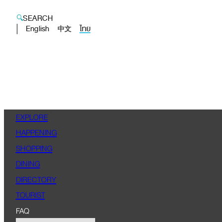
SEARCH
English
ไทย
中文
EXPLORE
HAPPENING
SHOPPING
DINING
DIRECTORY
TOURIST
FAQ