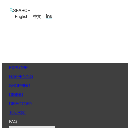
SEARCH
English
ไทย
中文
EXPLORE
HAPPENING
SHOPPING
DINING
DIRECTORY
TOURIST
FAQ