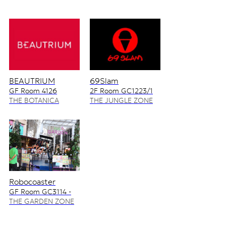
BEAUTRIUM
69Slam
GF Room 4126
2F Room GC1223/1
4128/2
THE BOTANICA
THE JUNGLE ZONE
ZONE
Robocoaster
GF Room GC3114 -
GC3115
THE GARDEN ZONE