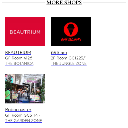
MORE SHOPS
BEAUTRIUM
69Slam
GF Room 4126
2F Room GC1223/1
4128/2
THE BOTANICA
THE JUNGLE ZONE
ZONE
Robocoaster
GF Room GC3114 -
GC3115
THE GARDEN ZONE