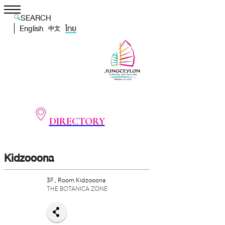
SEARCH
English
ไทย
中文
DIRECTORY
Kidzooona
3F., Room Kidzooona
THE BOTANICA ZONE