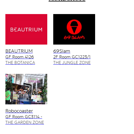
BEAUTRIUM
69Slam
GF Room 4126
2F Room GC1223/1
4128/2
THE BOTANICA
THE JUNGLE ZONE
ZONE
Robocoaster
GF Room GC3114 -
GC3115
THE GARDEN ZONE