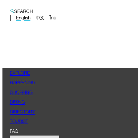
SEARCH
English
ไทย
中文
EXPLORE
HAPPENING
SHOPPING
DINING
DIRECTORY
TOURIST
FAQ