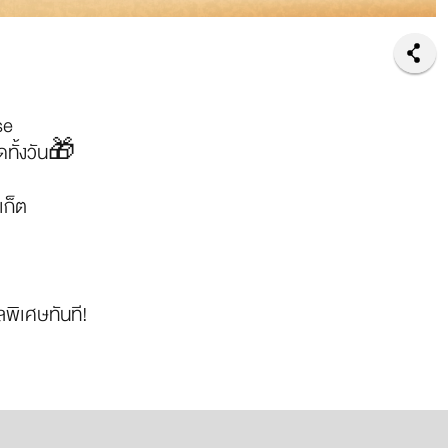
se
ดทั้งวัน🎁
เก็ต
พิเศษทันที!