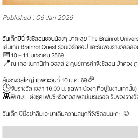
Published : 06 Jan 2026
วันเด็กปีนี้ จังซีลอนชวนน้องๆ มาตะลุย The Brainrot Univer
เล่นเกม Brainrot Quest ร่วมเวิร์กชอป และรับของรางวัลตลอ
📅10 – 11 มกราคม 2569
📍ณ เดอะโบทานิก้า ฮอลล์ 2 ศูนย์การค้าจังซีลอน ป่าตอง ภู
ลุ้นรางวัลใหญ่ เฉพาะวันที่ 10 ม.ค. 69🎉
🕓จับรางวัล เวลา 16.00 น. (เฉพาะน้องๆ ที่อยู่ในงานเท่านั้น)
👾พิเศษ! แต่งชุดแฟนซีหรือคอสเพลย์เบรนรอต รับของรางวัล
วันเด็ก ปีนี้อย่าลืมแวะมาเติมความสนุกที่จังซีลอนนะคะ ☺️