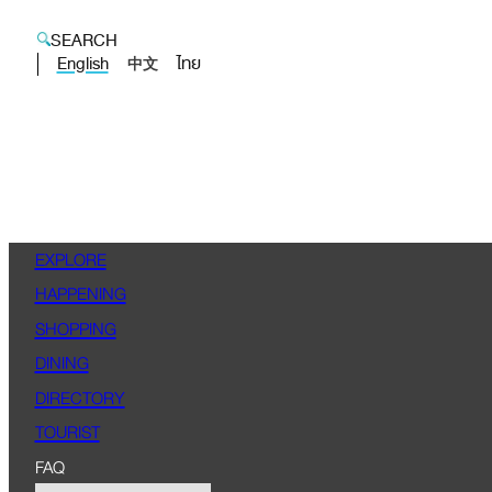
SEARCH
English
ไทย
中文
EXPLORE
HAPPENING
SHOPPING
DINING
DIRECTORY
TOURIST
FAQ