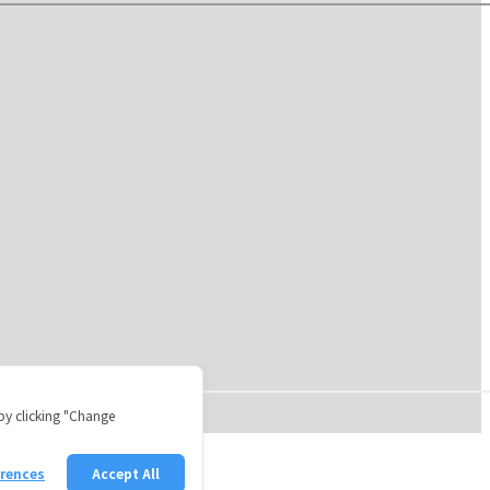
by clicking "Change
erences
Accept All