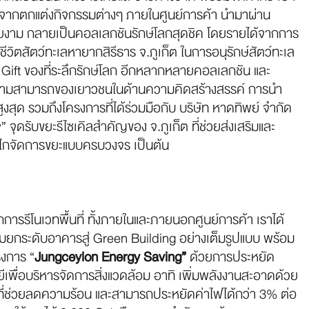
จากตกแต่งกิจกรรมต่างๆ ภายในศูนย์การค้า นำมาผ่าน
งาม กลายเป็นคอลเลกชันรักษ์โลกสุดชิค โดยรายได้จากการ
ชีวิตสัตว์ทะเลหายากสิรีธาร จ.ภูเก็ต ในการอนุรักษ์สัตว์ทะเล
Gift ของที่ระลึกรักษ์โลก อีกหลากหลายคอลเลกชัน และ
ความสามารถของเยาวชนในด้านความคิดสร้างสรรค์ การนำ
ูงสุด รวมถึงโครงการที่ได้ร่วมมือกับ บริษัท หาดทิพย์ จำกัด
ุดรับขยะรีไซเคิลสำคัญของ จ.ภูเก็ต ที่ช่วยส่งเสริมและ
กลไกจัดการขยะแบบครบวงจร เป็นต้น
ารรีโนเวทพื้นที่ ทั้งภายในและภายนอกศูนย์การค้า เราได้
า พร้อมยกระดับอาคารสู่ Green Building อย่างเต็มรูปแบบ พร้อม
งการ “
Jungceylon Energy Saving”
ด้วยการประหยัด
ยีเพื่อบริหารจัดการสิ่งแวดล้อม อาทิ เพิ่มพลังงานสะอาดด้วย
้าที่ช่วยลดความร้อน และสามารถประหยัดค่าไฟได้กว่า 3% ต่อ