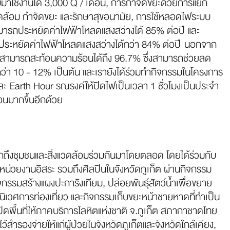
ับมาใช้งานได้ 3,000 Q / เดือน, การกำจัดขยะด้วยการแยก
วดล้อม กำจัดขยะ และรักษาสุขอนามัย, การใช้หลอดไฟระบบ
ามารถประหยัดค่าไฟฟ้าโหลดแสงสว่างได้ 85% ต่อปี และ
ถประหยัดค่าไฟฟ้าโหลดแสงสว่างได้กว่า 84% ต่อปี นอกจาก
ที่สามารถสะท้อนความร้อนได้ถึง 96.7% ซึ่งสามารถช่วยลด
ว่า 10 - 12% เป็นต้น และเรายังได้ร่วมทำกิจกรรมในโครงการ
 Earth Hour รณรงค์ให้ปิดไฟเป็นเวลา 1 ชั่วโมงเป็นประจำ
้อนมากขึ้นอีกด้วย
นักถึงชุมชนและสิ่งแวดล้อมร่วมกันมาโดยตลอด โดยได้ร่วมกับ
, หน่วยงานอิสระ รวมถึงศิลปินในจังหวัดภูเก็ต ผ่านกิจกรรม
กิจกรรมสร้างแผงปะการังเทียม, ปล่อยพันธุ์สัตว์น้ำเพื่อขยาย
บนิเวศการท่องเที่ยว และกิจกรรมเก็บขยะหน้าชายหาดที่ทำเป็น
ปิดพื้นที่ให้ภาคบริการโลหิตแห่งชาติ จ.ภูเก็ต สภากาชาดไทย
สำรองจ่ายให้แก่ผู้ป่วยในจังหวัดภูเก็ตและจังหวัดใกล้เคียง,