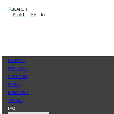
SEARCH
English
ไทย
中文
EXPLORE
HAPPENING
SHOPPING
DINING
DIRECTORY
TOURIST
FAQ