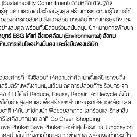
งยืน (Sustainability Commitment) ตามหลักเศรษฐกิจ
้คุณค่า และเกิดประโยชน์สูงสุด สร้างการตระหนักรู้ในการใช้
ององค์กรต่อสังคม สิ่งแวดล้อม การเติบโตทางเศรษฐกิจ และ
เสียอย่างสมดุล พร้อมทั้งมีส่วนร่วมสนับสนุนเป้าหมายการพัฒนา
ยุทธ์ ESG ได้แก่ สิ่งแวดล้อม (Environmental) สังคม
นการเติบโตอย่างมั่นคง และยั่งยืนของบริษัท
ององค์กรที่ “จังซีลอน” ให้ความสำคัญมาตั้งแต่ปีแรกจนถึง
ติที่เสริมสร้างพลังงานหมุนเวียน ลดการปล่อยก๊าซเรือนกระจก
หลัก 4 R ได้แก่ Reduce, Reuse, Repair และ Recycle ซึ่งใน
ได้อย่างสูงสุด และเพื่อสร้างจิตสำนักอนุรักษ์สิ่งแวดล้อม ลด
าติ ให้หันมาใช้ถุงผ้าเพื่อช่วยลดภาวะโลกร้อนและรักษาสิ่ง
งผ้ารีไซเคิลมากมาย อาทิ Go Green Shopping
ove Phuket Save Phuket และล่าสุดโครงการ Jungceylon
ศิลปินชั้นนำทั้งชาวไทยและชาวต่างชาติ พร้อมจัดทำกระเป๋า