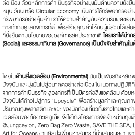
ต่อเนื่อง ด้วยหลักการดำเนินธุรกิจอย่างมุ่งมั่นด้านความยั่
หมุนเวียน หรือ Circular Economy เน้นการใช้ทรัพยากรอย่างรู
ทรัพยากรอย่างคุ้มค่า เราให้ความสำคัญกับความรับผิดชอบข
การกำกับดูแลกิจการที่ดี เพื่อสร้างคุณค่าให้กับผู้มีส่วนได้
ที่ยั่งยืนตามนโยบายขององค์การสหประชาชาติ
โดยเราได้นำกล
(Social) และธรรมาภิบาล (Governance) เป็นปัจจัยสำคัญในด้า
โดยใน
ด้านสิ่งแวดล้อม (Environmental)
นับเป็นพันธกิจหลักข
ปัจจุบัน และมุ่งมั่นไปสู่อนาคตอย่างต่อเนื่อง ในแนวทางปฏิบั
จากการดำเนินธุรกิจ สู่องค์กรที่เป็นมิตรต่อสิ่งแวดล้อม ด้วย
ปัจจุบันได้ก้าวไปสู่การ “Upcycle” เพื่อสร้างมูลค่าและคุณภาพ
ปริมาณถุงพลาสติกและขยะ ของนักท่องเที่ยวทั้งชาวไทยและต่างช
แวดล้อมของท้องทะเลภูเก็ต จึงได้เกิดโครงการจัดจำหน่ายถุ
@Jungceylon, Zero Bag Zero Waste, SAVE THE SEA, L
Art for Oceans งานศิลปะเพื่อมหาสมุทร ที่นำเสนอผลงานจาก