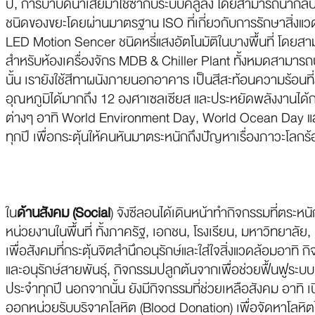
ปี, การบำบัดน้ำเสียมาใช้ซ้ำกับระบบคลูลิ่ง โดยสามารถนำกล
ชนิดของขยะโดยผ่านมาตรฐาน ISO ที่เกี่ยวกับการรักษาสิ่งแ
LED Motion Sencer ชนิดหรี่แสงอัตโนมัติในบางพื้นที่ โดยส
สำหรับห้องเครื่องจักร MDB & Chiller Plant ทั้งหมดสามาร
นั้น เรายังใช้สีทาผนังภายนอกอาคาร เป็นสีสะท้อนความร้อน
อุณหภูมิได้มากถึง 12 องศาเซลเซียส และประหยัดพลังงานได้ก
ต่างๆ อาทิ World Environment Day, World Ocean Day และ
ทุกปี เพื่อกระตุ้นให้คนหันมาตระหนักถึงปัญหาเรื่องภาวะโลกร
ใน
ด้านสังคม (Social
) จังซีลอนได้เดินหน้าทำกิจกรรมที่ตระห
หน่วยงานในพื้นที่ ทั้งภาครัฐ, เอกชน, โรงเรียน, มหาวิทยาลัย
เพื่อสังคมที่กระตุ้นจิตสำนึกอนุรักษ์และใส่ใจสิ่งแวดล้อมอาทิ 
และอนุรักษ์สายพันธุ์, กิจกรรมปลูกต้นจากเพื่อช่วยฟื้นฟูระบ
ประจำทุกปี นอกจากนั้น ยังมีกิจกรรมที่ช่วยเหลือสังคม อาทิ เ
ออกหน่วยรับบริจาคโลหิต (Blood Donation) เพื่อจัดหาโลหิตไว้