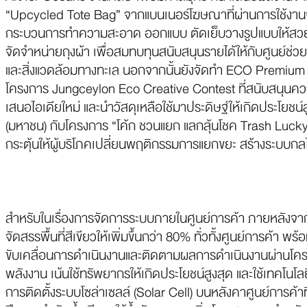
“Upcycled Tote Bag” จากแบนเนอร์โฆษณาที่ผ่านการใช้งาน
กระบวนการทำความสะอาด ออกแบบ ตัดเย็บวางรูปแบบให้สวย
จัดจำหน่ายถุงผ้า เพื่อสมทบทุนสนับสนุนรายได้ให้กับศูนย์ช่วย
และสิ่งแวดล้อมทางทะเล นอกจากนั้นยังจัดทำ ECO Premium 
โครงการ Jungceylon Eco Creative Contest ที่สนับสนุน
เสนอไอเดียใหม่ และนำวัสดุเหลือใช้มาประดิษฐ์ให้เกิดประโยชน์ส
(มหาชน) กับโครงการ “โค้ก ชวนแยก แลกลุ้นโชค Trash Lucky” จ
กระตุ้นให้ผู้บริโภคเปลี่ยนพฤติกรรมการแยกขยะ สร้างระบบ
สำหรับในเรื่องการจัดการระบบภายในศูนย์การค้า ภายหลังจากก
จัดสรรพื้นที่สีเขียวให้เพิ่มขึ้นกว่า 80% ทั่วทั้งศูนย์การค้
ขับเคลื่อนการดำเนินงานและติดตามผลการดำเนินงานผ่านโคร
พลังงาน เน้นใช้ทรัพยากรให้เกิดประโยชน์สูงสุด และใช้เทคโนโล
การติดตั้งระบบโซล่าเซลล์ (Solar Cell) บนหลังคาศูนย์การค