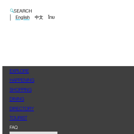
SEARCH
English
ไทย
中文
EXPLORE
HAPPENING
SHOPPING
DINING
DIRECTORY
TOURIST
FAQ